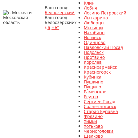
Клин
Ваш город:
Лобня
Белоозерский
Лосино-Петровский
Ваш город
Лыткарино
Белоозерский?
Люберцы
Да
Нет
Мытищи
Нахабино
Ногинск
Одинцово
Павловский Посад
Подольск
Протвино
Королев
Красноармейск
Красногорск
Кубинка
Пушкино
Пущино
Раменское
Реутов
Сергиев Посад
Солнечногорск
Старая Купавна
Фрязино
Химки
Хотьково
Черноголовка
Щелково