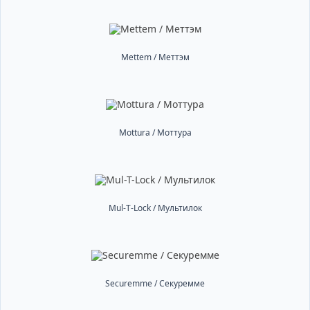
Mettem / Меттэм
Mottura / Моттура
Mul-T-Lock / Мультилок
Securemme / Секуремме