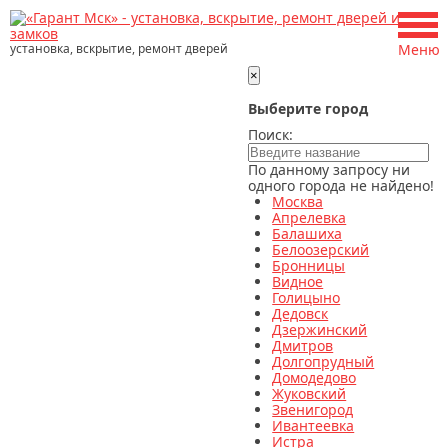
установка, вскрытие, ремонт дверей
Меню
×
Выберите город
Поиск:
По данному запросу ни
одного города не найдено!
Москва
Апрелевка
Балашиха
Белоозерский
Бронницы
Видное
Голицыно
Дедовск
Дзержинский
Дмитров
Долгопрудный
Домодедово
Жуковский
Звенигород
Ивантеевка
Истра