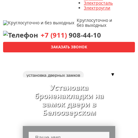
Электросталь
Электроугли
Круглосуточно и
без выходных
+7 (911)
908-44-10
ЗАКАЗАТЬ ЗВОНОК
▼
установка дверных замков
перекодировка замка
Установка
установка дверей
обивка дверей
броненакладки на
установка доводчиков
замок двери в
Белоозерском