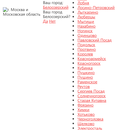
Ваш город:
Лобня
Белоозерский
Лосино-Петровский
Ваш город
Лыткарино
Белоозерский?
Люберцы
Да
Нет
Мытищи
Нахабино
Ногинск
Одинцово
Павловский Посад
Подольск
Протвино
Королев
Красноармейск
Красногорск
Кубинка
Пушкино
Пущино
Раменское
Реутов
Сергиев Посад
Солнечногорск
Старая Купавна
Фрязино
Химки
Хотьково
Черноголовка
Щелково
Электросталь