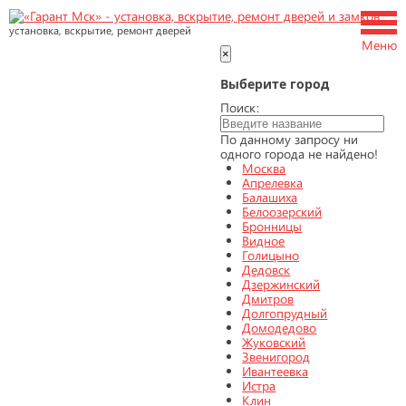
установка, вскрытие, ремонт дверей
Меню
×
Выберите город
Поиск:
По данному запросу ни
одного города не найдено!
Москва
Апрелевка
Балашиха
Белоозерский
Бронницы
Видное
Голицыно
Дедовск
Дзержинский
Дмитров
Долгопрудный
Домодедово
Жуковский
Звенигород
Ивантеевка
Истра
Клин