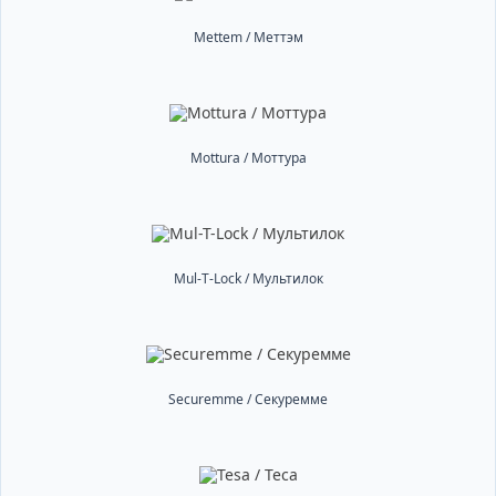
Mettem / Меттэм
Mottura / Моттура
Mul-T-Lock / Мультилок
Securemme / Секуремме