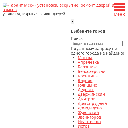
установка, вскрытие, ремонт дверей
Меню
×
Выберите город
Поиск:
По данному запросу ни
одного города не найдено!
Москва
Апрелевка
Балашиха
Белоозерский
Бронницы
Видное
Голицыно
Дедовск
Дзержинский
Дмитров
Долгопрудный
Домодедово
Жуковский
Звенигород
Ивантеевка
Истра