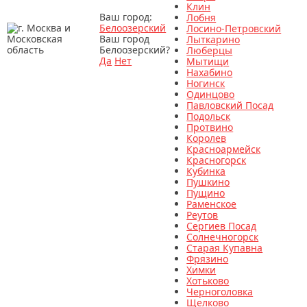
Клин
Ваш город:
Лобня
Белоозерский
Лосино-Петровский
Ваш город
Лыткарино
Белоозерский?
Люберцы
Да
Нет
Мытищи
Нахабино
Ногинск
Одинцово
Павловский Посад
Подольск
Протвино
Королев
Красноармейск
Красногорск
Кубинка
Пушкино
Пущино
Раменское
Реутов
Сергиев Посад
Солнечногорск
Старая Купавна
Фрязино
Химки
Хотьково
Черноголовка
Щелково