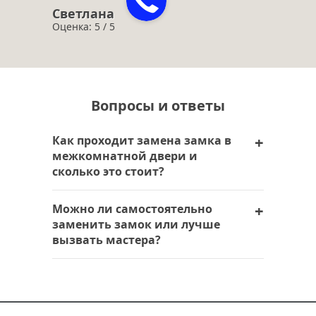
Светлана
Оценка: 5 / 5
Вопросы и ответы
Как проходит замена замка в
межкомнатной двери и
сколько это стоит?
Замена замков в межкомнатной двери
Можно ли самостоятельно
выполняется мастерами компании с
заменить замок или лучше
опытом более 15 лет — установка,
вызвать мастера?
врезка, ремонт механизма и фурнитуры
подбираются под тип и состояние
Самостоятельно поменять замок в
полотна. В Москве и Московской
межкомнатной двери возможно, если
области служба работает
есть навыки и инструменты, однако в
круглосуточно, поэтому вызвать
случае ошибок можно повредить