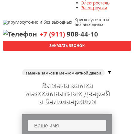
Электросталь
Электроугли
Круглосуточно и
без выходных
+7 (911)
908-44-10
ЗАКАЗАТЬ ЗВОНОК
▼
замена замков в межкомнатной двери
установка замка в межкомнатную дверь
Замена замка
замена замка в металлической двери
межкомнатных дверей
врезка замков в металлические входные
в Белоозерском
двери
врезать замок в деревянную дверь
вскрытие и замена замков
установка наличников на межкомнатные
двери