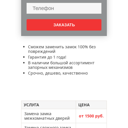
установить межкомнатную дверь с одной
створкой
в межкомнатную дверь
межкомнатная дверь
установка замков электромеханических
установка замков электромагнитных
Сможем заменить замок 100% без
повреждений
установка электронного замка
Гарантия до 1 года!
взлом замков
навесных замков
В наличии большой ассортимент
запорных механизмов
установка двери гармошка
Срочно, дешево, качественно
без повреждения двери
в деревянную дверь
в металлическую дверь
металлических дверей
двери
УСЛУГА
ЦЕНА
замена дверного полотна в старую
коробку
Замена замка
от 1500 руб.
межкомнатных дверей
замена
Замена сложного замка